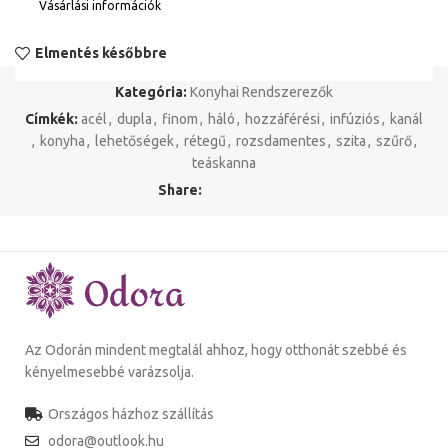
Vásárlási információk
Elmentés későbbre
Kategória:
Konyhai Rendszerezők
Címkék:
acél
,
dupla
,
finom
,
háló
,
hozzáférési
,
infúziós
,
kanál
,
konyha
,
lehetőségek
,
rétegű
,
rozsdamentes
,
szita
,
szűrő
,
teáskanna
Share:
Az Odorán mindent megtalál ahhoz, hogy otthonát szebbé és
kényelmesebbé varázsolja.
Országos házhoz szállítás
odora@outlook.hu