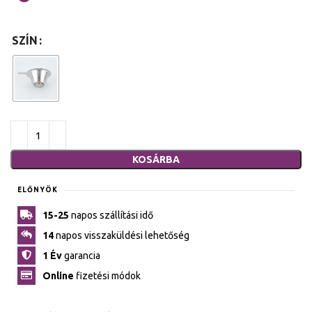
SZÍN
KOSÁRBA
ELŐNYÖK
15-25
napos szállítási idő
14
napos visszaküldési lehetőség
1 Év
garancia
Online
fizetési módok