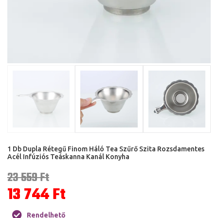
1 Db Dupla Rétegű Finom Háló Tea Szűrő Szita Rozsdamentes
Acél Infúziós Teáskanna Kanál Konyha
23 559
Ft
13 744
Ft
Rendelhető