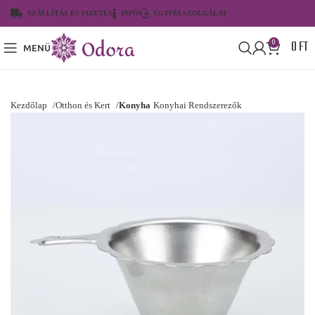
SZÁLLÍTÁS ÉS FIZETÉS
INFÓ
ÜGYFÉLSZOLGÁLAT
0
FT
0
MENÜ
Kezdőlap
Otthon és Kert
Konyha
Konyhai Rendszerezők