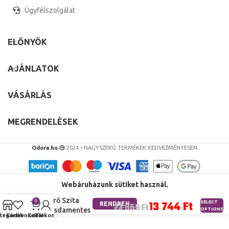
Ügyfélszolgálat
ELŐNYÖK
AJÁNLATOK
VÁSÁRLÁS
MEGRENDELÉSEK
Odora.hu
2024 • NAGYSZERŰ TERMÉKEK KEDVEZMÉNYESEN
1 Db Dupla
Rétegű Finom
Webáruházunk sütiket használ.
Háló Tea
Szűrő Szita
Ft
0
SELECT
RENDBEN
Ft
Rozsdamentes
OPTIONS
tegóriák
Kedvencek
Kosár
Fiókom
Acél Infúziós