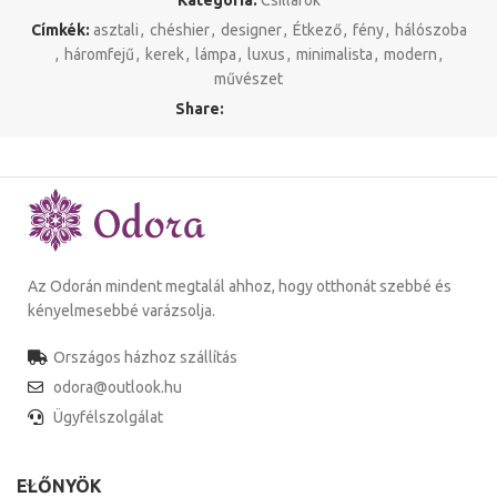
Kategória:
Csillárok
Címkék:
asztali
,
chéshier
,
designer
,
Étkező
,
fény
,
hálószoba
,
háromfejű
,
kerek
,
lámpa
,
luxus
,
minimalista
,
modern
,
művészet
Share:
Az Odorán mindent megtalál ahhoz, hogy otthonát szebbé és
kényelmesebbé varázsolja.
Országos házhoz szállítás
odora@outlook.hu
Ügyfélszolgálat
ELŐNYÖK