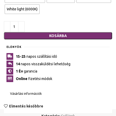
White light (6000K)
KOSÁRBA
ELŐNYÖK
15-25
napos szállítási idő
14
napos visszaküldési lehetőség
1 Év
garancia
Online
fizetési módok
Vásárlási információk
Elmentés későbbre