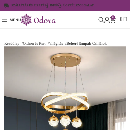
SZÁLLÍTÁS ÉS FIZETÉS
INFÓ
ÜGYFÉLSZOLGÁLAT
0
FT
0
MENÜ
Kezdőlap
Otthon és Kert
Világítás
Beltéri lámpák
Csillárok