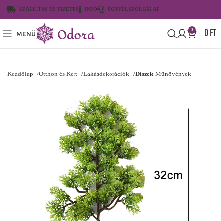
SZÁLLÍTÁS ÉS FIZETÉS
INFÓ
ÜGYFÉLSZOLGÁLAT
0
FT
0
MENÜ
Kezdőlap
Otthon és Kert
Lakásdekorációk
Díszek
Münövények