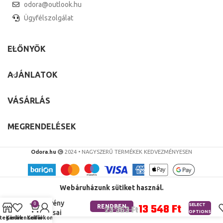
odora@outlook.hu
Ügyfélszolgálat
ELŐNYÖK
AJÁNLATOK
VÁSÁRLÁS
MEGRENDELÉSEK
Forró Eladás
Odora.hu
2024 • NAGYSZERŰ TERMÉKEK KEDVEZMÉNYESEN
1 Db
Műanyag
Mű
Mesterséges
Webáruházunk sütiket használ.
Fenyő Ciprus
Növény
Ft
0
SELECT
RENDBEN
Ft
Bonsai
OPTIONS
tegóriák
Kedvencek
Kosár
Fiókom
Asztali Kerti