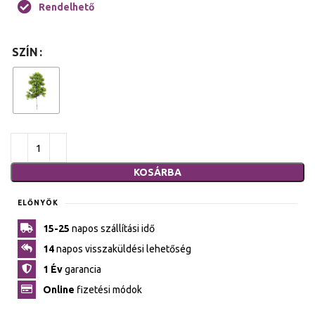
Rendelhető
SZÍN
KOSÁRBA
ELŐNYÖK
15-25
napos szállítási idő
14
napos visszaküldési lehetőség
1 Év
garancia
Online
fizetési módok