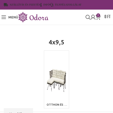
SZÁLLÍTÁS ÉS FIZETÉS
INFÓ
ÜGYFÉLSZOLGÁLAT
0
FT
0
MENÜ
4x9,5
OTTHON ÉS KERT