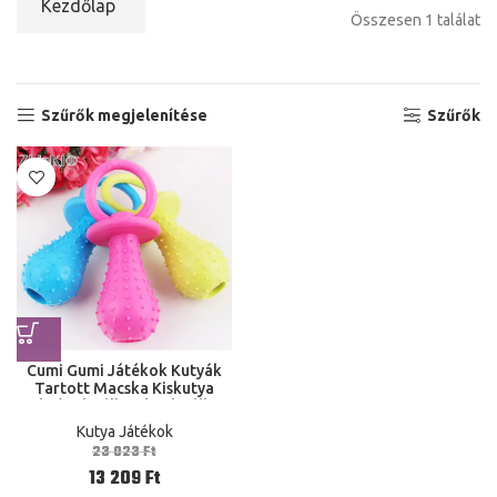
Kezdőlap
Összesen 1 találat
Szűrők megjelenítése
Szűrők
Cumi Gumi Játékok Kutyák
Tartott Macska Kiskutya
Rágó Háziállatok Háziállat
Termékek Kutyajátékok
Kutya Játékok
Hangos 4X9,5 Cm
23 023
Ft
13 209
Ft