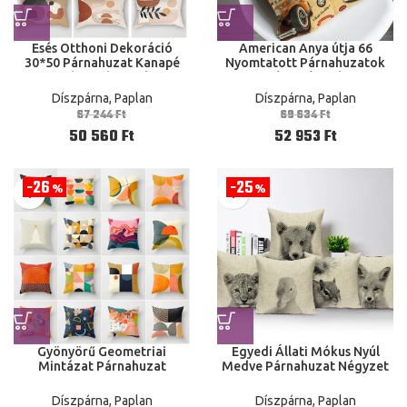
Esés Otthoni Dekoráció
American Anya útja 66
30*50 Párnahuzat Kanapé
Nyomtatott Párnahuzatok
Modern Absztrakt
Retró Autó Otthoni
Geometriai Nappali
Dekoráció Párnahuzat
Díszpárna, Paplan
Díszpárna, Paplan
Párnahuzat 50X70 30X50
Kanapé Párna
67 244
Ft
69 634
Ft
40X60
50 560
Ft
52 953
Ft
26
25
%
%
Gyönyörű Geometriai
Egyedi Állati Mókus Nyúl
Mintázat Párnahuzat
Medve Párnahuzat Négyzet
Nyomtatás Kanapé
Alakú Párna Burkolat Stílus
Párnahuzat 45X45 Cm Yl046
Otthoni Dekoráció Tok
Díszpárna, Paplan
Díszpárna, Paplan