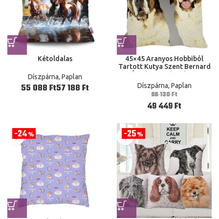
Kétoldalas
45×45 Aranyos Hobbiból
Tartott Kutya Szent Bernard
Új Vászon Kényelmes
Díszpárna, Paplan
Párnahuzat Otthoni Kanapé
Díszpárna, Paplan
Ft
Ft
A0080
66 130
Ft
49 449
Ft
24
25
%
%