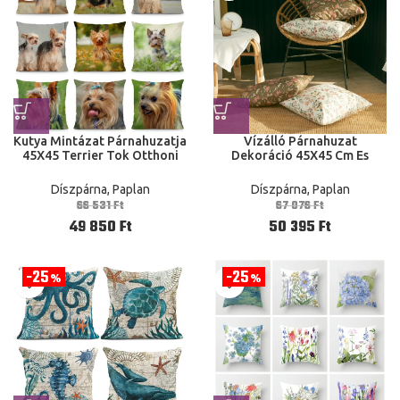
Kutya Mintázat Párnahuzatja
Vízálló Párnahuzat
45X45 Terrier Tok Otthoni
Dekoráció 45X45 Cm Es
Dekoráció Dobja Párnák
Kanapé Teraszos Home
Dekoráció
Díszpárna, Paplan
Díszpárna, Paplan
66 531
Ft
67 076
Ft
49 850
Ft
50 395
Ft
25
25
%
%