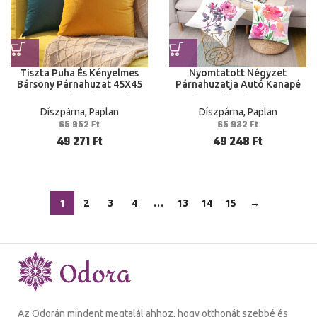
Tiszta Puha És Kényelmes
Nyomtatott Négyzet
Bársony Párnahuzat 45X45
Párnahuzatja Autó Kanapé
Cm Kanapé Otthoni Stílus
Irodai Szék Tok Egyszerű
Divat Autó
Otthoni Berendezés
Díszpárna, Paplan
Díszpárna, Paplan
Dekoráció
65 952
Ft
65 932
Ft
49 271
Ft
49 248
Ft
1
2
3
4
…
13
14
15
→
Az Odorán mindent megtalál ahhoz, hogy otthonát szebbé és