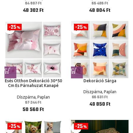
64 987
Ft
65 486
Ft
48 302
Ft
48 804
Ft
25
25
%
%
Esés Otthon Dekoráció 30*50
Dekoráció Sárga
Cm Es Párnahuzat Kanapé
Modern Nappali 30X50 Cm
Díszpárna, Paplan
50X70 Cm Cm Növényi
66 531
Ft
Díszpárna, Paplan
67 244
Ft
49 850
Ft
50 560
Ft
25
25
%
%