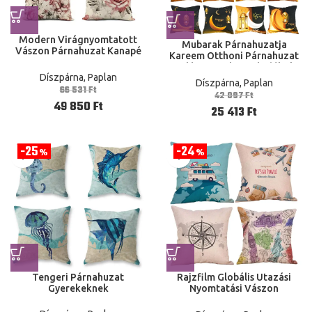
Modern Virágnyomtatott
Mubarak Párnahuzatja
Vászon Párnahuzat Kanapé
Kareem Otthoni Párnahuzat
Párnahuzat Az Otthoni
Iszlám Muszlim Ajándékok
Dekoráció Önnek 40X40
Díszpárna, Paplan
Díszpárna, Paplan
50X50 60X60
66 531
Ft
42 097
Ft
49 850
Ft
25 413
Ft
25
24
%
%
Tengeri Párnahuzat
Rajzfilm Globális Utazási
Gyerekeknek
Nyomtatási Vászon
Párnahuzat Kanapé
Párnahuzat Az Otthoni