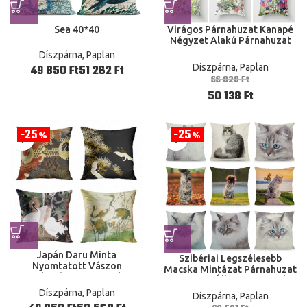
Sea 40*40
Virágos Párnahuzat Kanapé
Négyzet Alakú Párnahuzat
Otthoni Iroda Dekoráció
Díszpárna, Paplan
Díszpárna, Paplan
Ft
Ft
66 820
Ft
50 138
Ft
25
25
%
%
Japán Daru Minta
Szibériai Legszélesebb
Nyomtatott Vászon
Macska Mintázat Párnahuzat
Párnahuzat Kanapé
45X45 Cm Állati Nyomtatási
Párnahuzat Az Otthoni
Dekoráció Tok
Díszpárna, Paplan
Díszpárna, Paplan
Dekoráció , Ha Ön 40X40