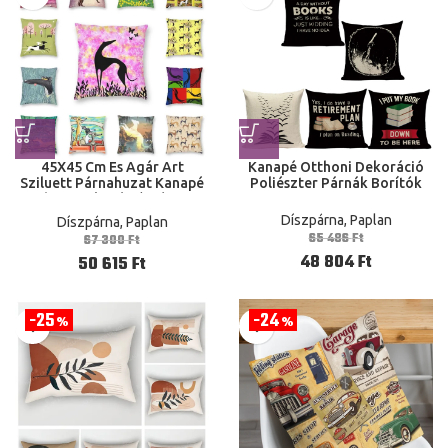
45X45 Cm Es Agár Art
Kanapé Otthoni Dekoráció
Sziluett Párnahuzat Kanapé
Poliészter Párnák Borítók
Otthoni Dekoráció Négyzet
Alakú Párnahuzat
Díszpárna, Paplan
Díszpárna, Paplan
65 486
Ft
67 300
Ft
48 804
Ft
50 615
Ft
25
24
%
%