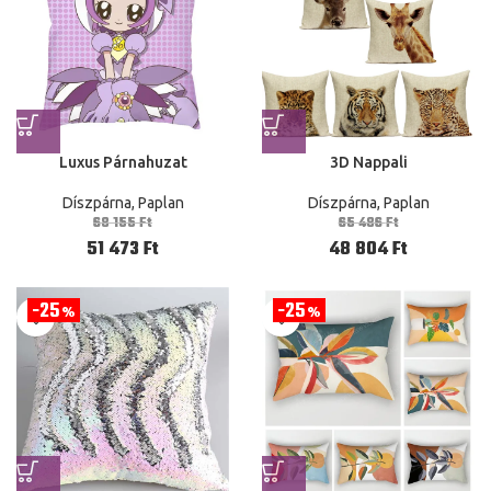
Luxus Párnahuzat
3D Nappali
Díszpárna, Paplan
Díszpárna, Paplan
68 155
Ft
65 486
Ft
51 473
Ft
48 804
Ft
25
25
%
%