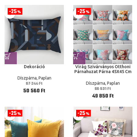
25
25
%
%
Dekoráció
Virág Szivárványos Otthoni
Párnahuzat Párna 45X45 Cm
40X40 Cm Modern Nappali
Díszpárna, Paplan
Kanapé 45*45 50*50 60*60
67 244
Ft
Díszpárna, Paplan
Bársony
66 531
Ft
50 560
Ft
49 850
Ft
25
25
%
%