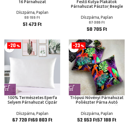
16 Párnahuzat
Festő Kutya Plakátok
Párnahuzat Pásztor Beagle
Pomerániai Boxer Állatok
Díszpárna, Paplan
Párnahuzat Óvoda
68 155
Ft
Díszpárna, Paplan
Dekoráció
67 386
Ft
51 473
Ft
50 705
Ft
20
23
%
%
100% Természetes Eperfa
Trópusi Növényi Párnahuzat
Selyem Párnahuzat Cipzár
Poliészter Párna Autó
Párnahuzatok Párnahuzat
Kanapé Otthoni Párnák
Egészséges
Díszpárna, Paplan
Díszpárna, Paplan
Ft
Ft
Ft
Ft