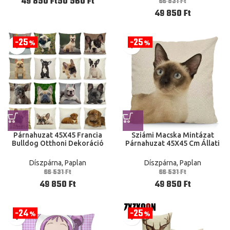
Ft
Ft
66 531
Ft
50X50 60X60
49 850
Ft
25
25
%
%
Párnahuzat 45X45 Francia
Sziámi Macska Mintázat
Bulldog Otthoni Dekoráció
Párnahuzat 45X45 Cm Állati
Párnák Kanapé Szék
Nyomtatott Otthoni
Dekoráció Tok
Díszpárna, Paplan
Díszpárna, Paplan
66 531
Ft
66 531
Ft
49 850
Ft
49 850
Ft
24
25
%
%