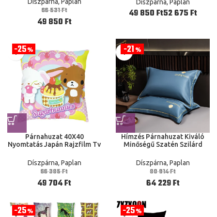
Díszpárna, Paplan
Díszpárna, Paplan
Dekoráció You 40X40 50X50
66 531
Ft
Ft
Ft
60X60
49 850
Ft
25
21
%
%
Párnahuzat 40X40
Hímzés Párnahuzat Kiváló
Nyomtatás Japán Rajzfilm Tv
Minőségű Szatén Szilárd
Tok Kanapé Kétoldalas
Egészséges Alvófedél Párna
Díszpárna, Paplan
Díszpárna, Paplan
66 385
Ft
80 914
Ft
49 704
Ft
64 229
Ft
25
25
%
%