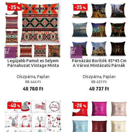
25
25
%
%
Legújabb Pamut es Selyem
Párnázási Borítók 45*45 Cm
Párnahuzat Vintage Minta
A Városi Mintázatú Párnák
Etnikai Csíkos Navajo Nyíl
Párnahuzatok Otthoni
Kanapé Párnahuzat Tok
Kanapé Irodai Szék
Díszpárna, Paplan
Díszpárna, Paplan
Dekoráció
66 444
Ft
66 421
Ft
49 760
Ft
49 737
Ft
40
26
%
%