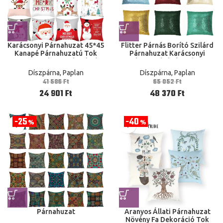
Karácsonyi Párnahuzat 45*45
Flitter Párnás Borító Szilárd
Kanapé Párnahuzatú Tok
Párnahuzat Karácsonyi
Pamut Otthoni Dekoráció
Esküvői Kávézó Otthoni
Karácsony Otthon
Kanapé Ülés Ágy Párna
Díszpárna, Paplan
Díszpárna, Paplan
Burkolatellátás
41 586
Ft
65 052
Ft
24 901
Ft
48 370
Ft
25
40
%
%
Párnahuzat
Aranyos Állati Párnahuzat
Növény Fa Dekoráció Tok