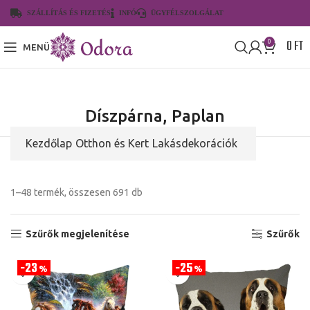
SZÁLLÍTÁS ÉS FIZETÉS
INFÓ
ÜGYFÉLSZOLGÁLAT
0
FT
0
MENÜ
Díszpárna, Paplan
Kezdőlap
Otthon és Kert
Lakásdekorációk
1–48 termék, összesen 691 db
Szűrők megjelenítése
Szűrők
23
25
%
%