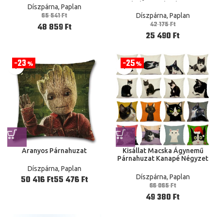
Tokok Rajzfilmek Square
Díszpárna, Paplan
Nappal Szoba Otthon Kanapé
65 541
Ft
Díszpárna, Paplan
Párnahuzat
42 175
Ft
48 859
Ft
25 490
Ft
23
25
%
%
Aranyos Párnahuzat
Kisállat Macska Ágynemű
Párnahuzat Kanapé Négyzet
Alakú Dekoráció Párnahuzat
Díszpárna, Paplan
Állati Minta Borító 45X45 Cm
Díszpárna, Paplan
Ft
Ft
66 065
Ft
49 380
Ft