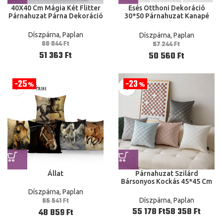
40X40 Cm Mágia Két Flitter
Esés Otthoni Dekoráció
Párnahuzat Párna Dekoráció
30*50 Párnahuzat Kanapé
Reverzibilis Divattervező
Modern Absztrakt
Geometriai Nappali
Díszpárna, Paplan
Díszpárna, Paplan
Párnahuzat 50X70 30X50
68 044
Ft
67 244
Ft
40X60
51 363
Ft
50 560
Ft
25
23
%
%
Állat
Párnahuzat Szilárd
Bársonyos Kockás 45*45 Cm
Otthoni Dekoráció Kanapé
Díszpárna, Paplan
Párnahuzat
65 541
Ft
Díszpárna, Paplan
Ft
Ft
48 859
Ft