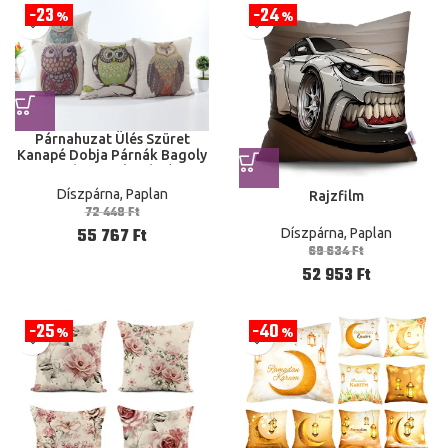
23
24
%
%
Párnahuzat Ülés Szüret
Kanapé Dobja Párnák Bagoly
Otthoni Dekoráció
Díszpárna, Paplan
Rajzfilm
72 448
Ft
55 767
Ft
Díszpárna, Paplan
69 634
Ft
52 953
Ft
25
40
%
%