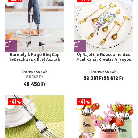
Bármelyik Fogó Bbq Clip
Új Rajzfilm Rozsdamentes
Evőeszközök Étel Asztali
Acél Kanál Kreatív Aranyos
Konyha ok
Macska Asztali Tál Tej
Kávéfagylalt Desszert Nyári
Evőeszközök
Evőeszközök
Gyümölcsö
65 142
Ft
Ft
Ft
48 458
Ft
41
41
%
%