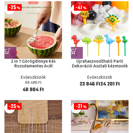
25
41
%
%
2 in 1 Görögdinnye Kés
Újrahasznosítható Parti
Rozsdamentes Acél
Dekoráció Asztali kézmosók
Többfunkciós Dinnye
Aranyos Mini Fogpiszkálók
Gyümölcs Elválasztó
Gyerekek Gyümölcs Kés
Evőeszközök
Evőeszközök
Szeletelő Zöldségvágó
Élelmiszer Válogatás
65 486
Ft
Ft
Ft
Konyhai ok
48 804
Ft
25
21
%
%