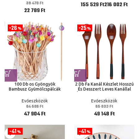
Torta Parti
Étkészlet Otthon
39 470
Ft
Ft
Ft
22 789
Ft
26
25
%
%
100 Db os Gyöngyök
2 Db Fa Kanál Készlet Hosszú
Bambusz Gyümölcspálcák
És Desszert Leves Kanállal
Saláta Svédasztalos
Étkező Evőeszközök Asztali
Fogpiszkálók Esküvői Parti
kézmosók
Evőeszközök
Evőeszközök
Ellátás
64 586
Ft
65 832
Ft
47 904
Ft
49 148
Ft
41
41
%
%