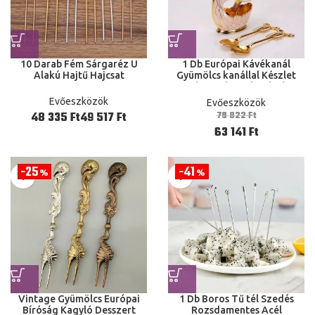
10 Darab Fém Sárgaréz U
1 Db Európai Kávékanál
Alakú Hajtű Hajcsat
Gyümölcs kanállal Készlet
Háztartási Dekoráció
Divatos Gyümölcs Szép
Evőeszközök
Evőeszközök
Desszert Kanál Asztal
79 822
Ft
Ft
Ft
63 141
Ft
25
41
%
%
Vintage Gyümölcs Európai
1 Db Boros Tű tél Szedés
Bíróság Kagyló Desszert
Rozsdamentes Acél