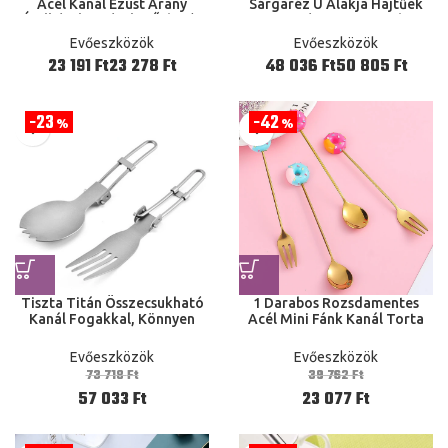
Acél Kanál Ezüst Arany
Sárgaréz U Alakja Hajtűek
Ételkészlet Készlet Űrhajós
Hegesztés 20*31,5 Hajhoz
Alakú Asztali kézmosók
Evőeszközök
Evőeszközök
Készlet Konyha Tools
Ft
Ft
Ft
Ft
23
42
%
%
Tiszta Titán Összecsukható
1 Darabos Rozsdamentes
Kanál Fogakkal, Könnyen
Acél Mini Fánk Kanál Torta
Hordozható Külföldi Piknik
Kávé Desszert Tea Fagylalt
Asztali kézmosók
Keverő Aranyos Rajzfilm
Evőeszközök
Evőeszközök
Többfunkciós Kemping
Teáskanál
73 718
Ft
39 762
Ft
Csillogó Ajándék
57 033
Ft
23 077
Ft