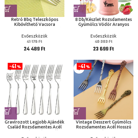
Retró Bbq Teleszkópos
8 Db/Készlet Rozsdamentes
Kibővíthető Vacsora
Gyümölcs Vödör Aranyos
Gyümölcs Desszert Hosszú
Állati Alak Desszert Kés
Rozsdamentes Acél
Ételek Saláta Zöldség
Evőeszközök
Evőeszközök
Evőeszköz Asztali kézmosók
Gyerekek Ebéd
41 175
Ft
40 383
Ft
24 489
Ft
23 699
Ft
41
41
%
%
Gravírozott Legjobb Ajándék
Vintage Desszert Gyümölcs
Család Rozsdamentes Acél
Rozsdamentes Acél Hosszú
Szereted Konyha Levél
Sütemény Snac
Nyomtatott Ajándék
Dombornyomású Asztali