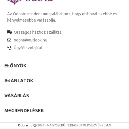
Az Odorán mindent megtalál ahhoz, hogy otthonát szebbé és
kényelmesebbé varázsolja.
Országos házhoz szállítás
odora@outlook.hu
Ügyfélszolgálat
ELŐNYÖK
AJÁNLATOK
VÁSÁRLÁS
MEGRENDELÉSEK
Odora.hu
2024 • NAGYSZERŰ TERMÉKEK KEDVEZMÉNYESEN