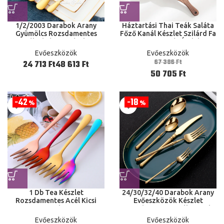
1/2/2003 Darabok Arany
Háztartási Thai Teák Saláta
Gyümölcs Rozsdamentes
Főző Kanál Készlet Szilárd Fa
Acél Kávé Tea Készlet
Nagy Keverés Ételek
Fagylalt Torta Desszert Mini
Válogatás Konyhai
Evőeszközök
Evőeszközök
Délutáni Parti Fekete
67 386
Ft
Ft
Ft
Evőeszközök
50 705
Ft
42
18
%
%
1 Db Tea Készlet
24/30/32/40 Darabok Arany
Rozsdamentes Acél Kicsi
Evőeszközök Készlet
Arany Gyümölcs Desszert
Rozsdamentes Acél Asztali
Sütemény Fekete Saláta Mini
kézmosók Kanál kés
Evőeszközök
Evőeszközök