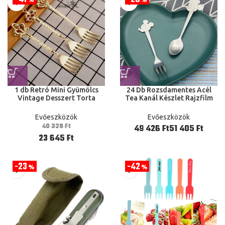
1 db Retró Mini Gyümölcs
24 Db Rozsdamentes Acél
Vintage Desszert Torta
Tea Kanál Készlet Rajzfilm
Dinnye Kedves Konyhaasztal
Mickey MinnieKrém Desszert
Ajándék Kávé
Teáskanál Gyerek Gyerekek
Evőeszközök
Evőeszközök
Babás Evőeszközök
40 329
Ft
Ft
Ft
23 645
Ft
23
42
%
%