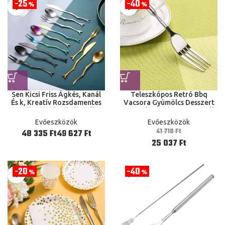
25
40
%
%
Sen Kicsi Friss Ágkés, Kanál
Teleszkópos Retró Bbq
És k, Kreatív Rozsdamentes
Vacsora Gyümölcs Desszert
Acél Keverés Kávékanál,
Hosszú Rozsdamentes Acél
Gyümölcs Aranyos Társ
Evőeszköz Asztali kézmosók
Evőeszközök
Evőeszközök
Ajándék
41 718
Ft
Ft
Ft
25 037
Ft
20
40
%
%