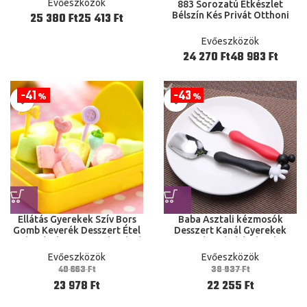
Evőeszközök
883 Sorozatú Étkészlet
Átlátszó
Bélszín Kés Privát Otthoni
Ft
Ft
Asztali Kést Kanállal Három
Darab elő Nyugati Két
Evőeszközök
Ft
Ft
41
43
%
%
Ellátás Gyerekek Szív Bors
Baba Asztali kézmosók
Gomb Keverék Desszert Étel
Desszert Kanál Gyerekek
8 Db/Készlet Parti Dekoráció
Etetés Babakészletek
Mini Gyümölcs Kés
Gyermekek Evőeszközei
Evőeszközök
Evőeszközök
40 663
Ft
38 937
Ft
23 978
Ft
22 255
Ft