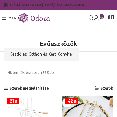
SZÁLLÍTÁS ÉS FIZETÉS
INFÓ
ÜGYFÉLSZOLGÁLAT
0
FT
0
MENÜ
Evőeszközök
Kezdőlap
Otthon és Kert
Konyha
1–48 termék, összesen 585 db
Szűrők megjelenítése
Szűrők
21
42
%
%