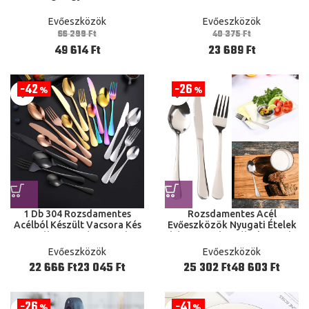
Torta Kreatív Divat
Gyümölcs Martini
Háztartási Cikkek Élelmiszer
Újrafelhasználható Fém
Evőeszközök
Evőeszközök
Dekoráció
Nyárs Olajbogyó Előételek
66 299
Ft
40 375
Ft
49 614
Ft
23 689
Ft
42
26
%
%
1 Db 304 Rozsdamentes
Rozsdamentes Acél
Acélból Készült Vacsora Kés
Evőeszközök Nyugati Ételek
Kanál Torta Jég Asztali
kés Gyümölcs Bélszín Kerek
kézmosó Tükrös kézmosók
Asztal Szőnyegek Mosható
Evőeszközök
Evőeszközök
Készlet Konyha Új
Ft
Ft
Ft
Ft
26
41
%
%