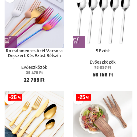
Rozsdamentes Acél Vacsora
5 Ezüst
Desszert Kés Ezüst Bélszín
Étkészlet Rózsa Arany
Evőeszközök
Konyhai Parti ok
72 837
Ft
Evőeszközök
39 470
Ft
56 156
Ft
22 789
Ft
26
25
%
%