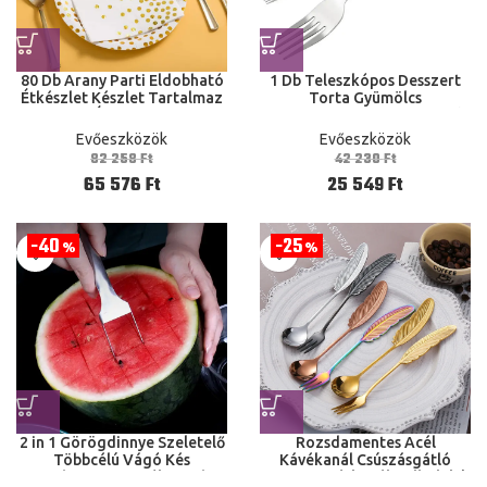
80 Db Arany Parti Eldobható
1 Db Teleszkópos Desszert
Étkészlet Készlet Tartalmaz
Torta Gyümölcs
7 Cm Es És 9 Tányérokat
Rozsdamentes Acél Hosszú
Pohara Papír Szalvéták
Evőeszközök Bbq Hús
Evőeszközök
Evőeszközök
Szalma Kés Kések Kanál
Konyha
82 258
Ft
42 230
Ft
65 576
Ft
25 549
Ft
40
25
%
%
2 in 1 Görögdinnye Szeletelő
Rozsdamentes Acél
Többcélú Vágó Kés
Kávékanál Csúszásgátló
Rozsdamentes Acél Konyhai
Keverő Teáskanál Toll Alakú