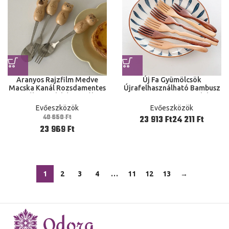
Aranyos Rajzfilm Medve
Új Fa Gyümölcsök
Macska Kanál Rozsdamentes
Újrafelhasználható Bambusz
Acél Asztali kézmosók
Torta Desszert Fagylalt
Gyümölcs Torta Desszert
Asztali Konyhai
Evőeszközök
Evőeszközök
40 650
Ft
Ft
Ft
23 969
Ft
1
2
3
4
…
11
12
13
→