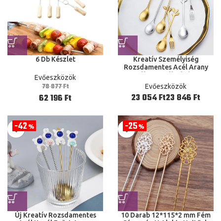
6 Db Készlet
Kreatív Személyiség
Rozsdamentes Acél Arany
Kanál Fa Levél Kávé Tea
Evőeszközök
Otthoni Étterem Desszert
78 877
Ft
Evőeszközök
Ft
Ft
62 196
Ft
42
25
%
%
Új Kreatív Rozsdamentes
10 Darab 12*115*2 mm Fém