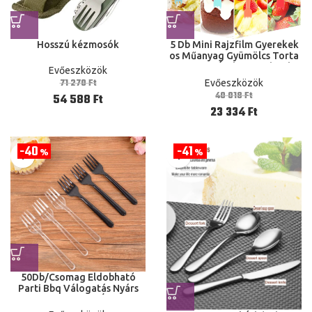
Hosszú kézmosók
5 Db Mini Rajzfilm Gyerekek
os Műanyag Gyümölcs Torta
Desszert Étel Gyümölcsök
Evőeszközök
Fogpiszkáló Ebédek Buli
71 270
Ft
Evőeszközök
40 018
Ft
54 588
Ft
23 334
Ft
40
41
%
%
50Db/Csomag Eldobható
Parti Bbq Válogatás Nyárs
Készlet Otthoni Étkező
Műanyag Ételek Gyümölcs