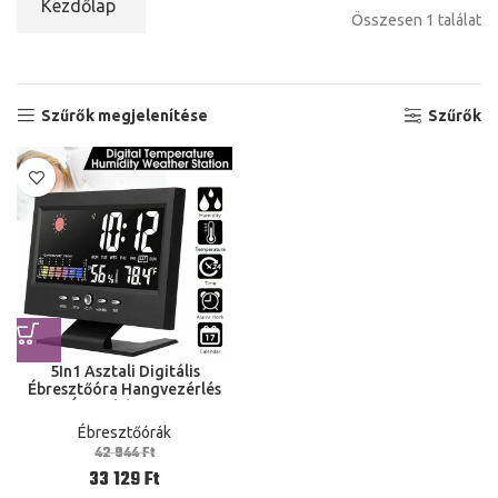
Kezdőlap
Összesen 1 találat
Szűrők megjelenítése
Szűrők
5In1 Asztali Digitális
Ébresztőóra Hangvezérlés
Érintőképernyő
Energiamegtakarítás Led
Ébresztőórák
Hőmérséklet Páratartalom
42 944
Ft
33 129
Ft