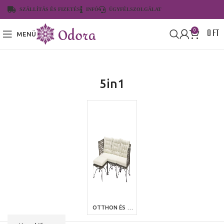
SZÁLLÍTÁS ÉS FIZETÉS
INFÓ
ÜGYFÉLSZOLGÁLAT
0
FT
0
MENÜ
5in1
OTTHON ÉS KERT