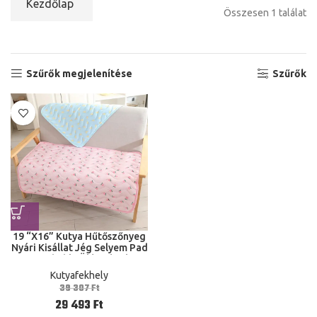
Kezdőlap
Összesen 1 találat
Szűrők megjelenítése
Szűrők
19 “X16” Kutya Hűtőszőnyeg
Nyári Kisállat Jég Selyem Pad
Breatbable Ülés Párnás
Hálószobás Kennel Kicsi
Kutyafekhely
Meduim Kutyák Macska
39 307
Ft
29 493
Ft