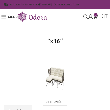
SZÁLLÍTÁS ÉS FIZETÉS
INFÓ
ÜGYFÉLSZOLGÁLAT
0
FT
0
MENÜ
“x16”
OTTHON ÉS KERT