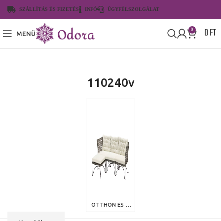
SZÁLLÍTÁS ÉS FIZETÉS
INFÓ
ÜGYFÉLSZOLGÁLAT
0
FT
0
MENÜ
110240v
OTTHON ÉS KERT