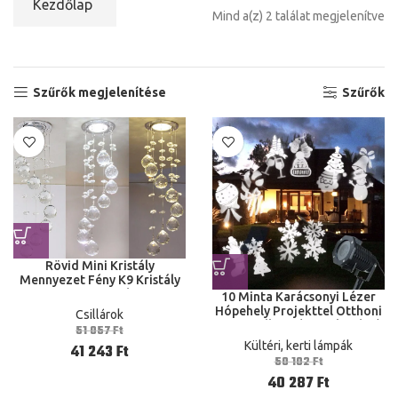
Kezdőlap
Mind a(z) 2 találat megjelenítve
Szűrők megjelenítése
Szűrők
Rövid Mini Kristály
Mennyezet Fény K9 Kristály
Mennyezeti Lámpa
10 Minta Karácsonyi Lézer
Hálószoba Szálcsiszolt
Hópehely Projekttel Otthoni
Csillárok
Csillár 110240V
Kerti Csillag Fény Dekoráció
51 057
Ft
110 240 V
Kültéri, kerti lámpák
41 243
Ft
50 102
Ft
40 287
Ft