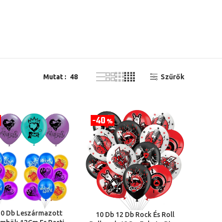
Mutat
48
Szűrők
40
%
10 Db Leszármazott
 VÁLASZTÁSA
10 Db 12 Db Rock És Roll
OPCIÓK VÁLASZTÁSA