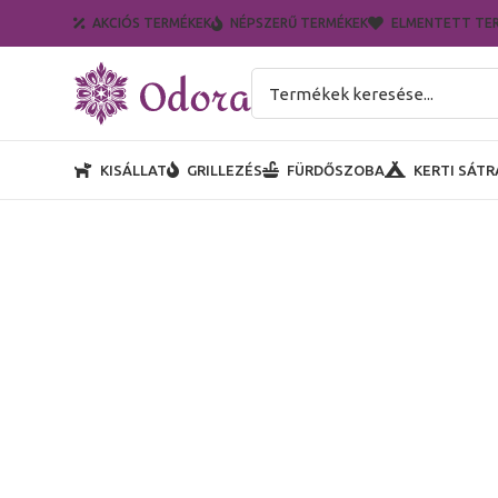
AKCIÓS TERMÉKEK
NÉPSZERŰ TERMÉKEK
ELMENTETT TE
KISÁLLAT
GRILLEZÉS
FÜRDŐSZOBA
KERTI SÁTR