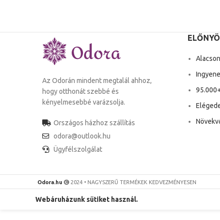
ELŐNYÖ
Alacson
Ingyenes
Az Odorán mindent megtalál ahhoz,
95.000+
hogy otthonát szebbé és
kényelmesebbé varázsolja.
Elégede
Növekvő
Országos házhoz szállítás
odora@outlook.hu
Ügyfélszolgálat
Odora.hu
2024 • NAGYSZERŰ TERMÉKEK KEDVEZMÉNYESEN
Webáruházunk sütiket használ.