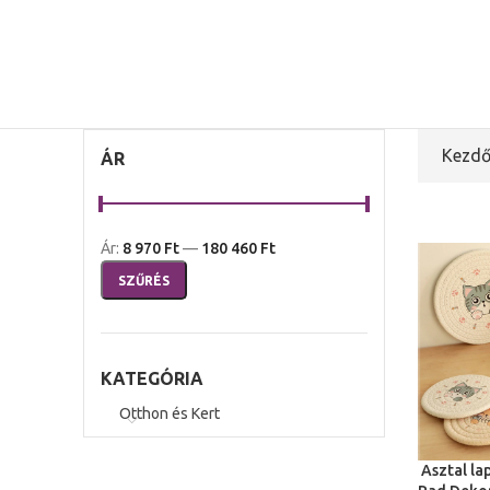
Kezdő
ÁR
Ár:
8 970 Ft
—
180 460 Ft
SZŰRÉS
KATEGÓRIA
Otthon és Kert
Asztal la
TOVÁBB