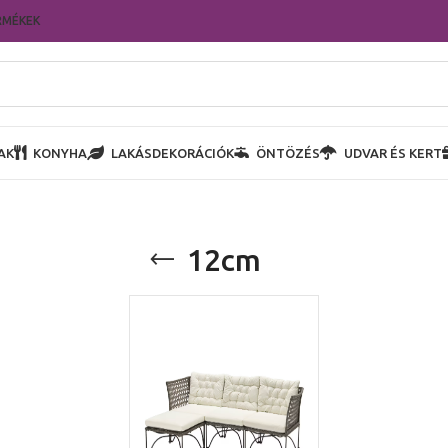
RMÉKEK
AK
KONYHA
LAKÁSDEKORÁCIÓK
ÖNTÖZÉS
UDVAR ÉS KERT
12cm