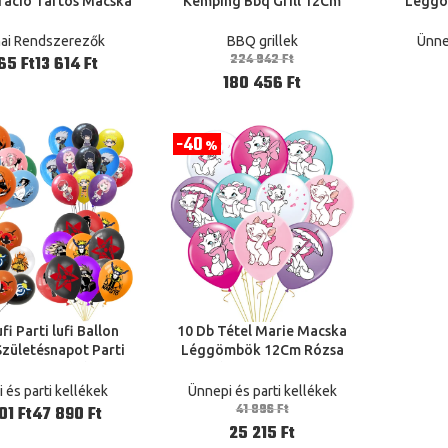
ráció Tartós Macska
Kemping Bbq Grill 12Cm
Léggö
zat Konyha 12Cm
(30,5*22 Cm)
ellátá
Bold
ai Rendszerezők
BBQ grillek
Ünnep
Dekor
224 942
Ft
Ft
Ft
180 456
Ft
40
%
i Parti lufi Ballon
10 Db Tétel Marie Macska
ÁLASZTÁSA
OPCIÓK VÁLASZTÁSA
zületésnapot Parti
Léggömbök 12Cm Rózsa
 Gyerek Kisfiú Hero
Rózsaszín Hercegnő Parti lufi
Ajándék
Ballonok Boldog Születésnapi
 és parti kellékek
Ünnepi és parti kellékek
Parti Lány Rajzfilm Állati
41 896
Ft
Ft
Ft
Hobbiból Tartott Játék
25 215
Ft