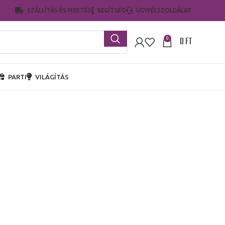
SZÁLLÍTÁS ÉS FIZETÉS
SEGÍTSÉG
ÜGYFÉLSZOLGÁLAT
0
FT
0
PARTI
VILÁGÍTÁS