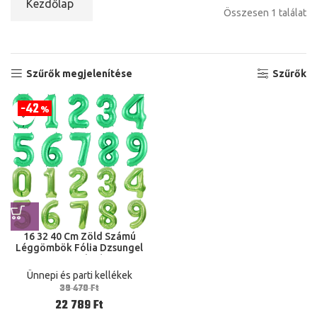
Kezdőlap
Összesen 1 találat
Szűrők megjelenítése
Szűrők
42
%
16 32 40 Cm Zöld Számú
Léggömbök Fólia Dzsungel
Szafari Születésnapi
Léggömb Parti Ballon 0 1 2 3
Ünnepi és parti kellékek
5 6 7 8 9 Lufi Labdák
39 470
Ft
22 789
Ft