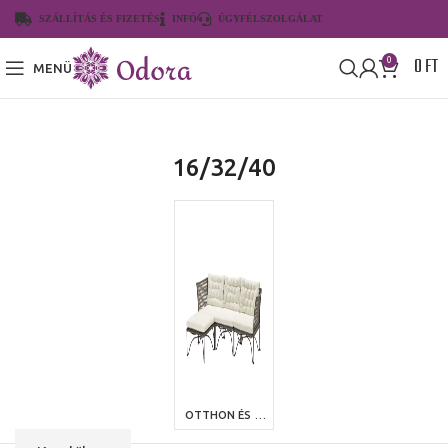
SZÁLLÍTÁS ÉS FIZETÉS
INFÓ
ÜGYFÉLSZOLGÁLAT
0
FT
0
MENÜ
16/32/40
OTTHON ÉS KERT