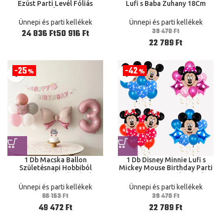
Ezüst Parti Levél Fóliás
Lufi s Baba Zuhany 18Cm
Léggömbök Állati Hobbiból
Fagylalt Hélium Lufi
Tartott Kutya Macska
Születésnapi Parti Gyerekek
Ünnepi és parti kellékek
Ünnepi és parti kellékek
Születésnapi Parti
Parti lufi Golyók
39 470
Ft
Ft
Ft
Dekorációk Gyerekek
22 789
Ft
Léggömb Csontgolyók
25
42
%
%
1 Db Macska Ballon
1 Db Disney Minnie Lufi s
Születésnapi Hobbiból
Mickey Mouse Birthday Parti
Tartott Buli Dekoráció
Baba Zuhany Dekoráció
Zászló Gyerek Ajándék
Gyerekek Játék Léggömb
Ünnepi és parti kellékek
Ünnepi és parti kellékek
Kellékek Parti lufi Felfújható
Hélium Lufi Kellékek
66 153
Ft
39 470
Ft
Játékok Virág Fotó Prop
49 472
Ft
22 789
Ft