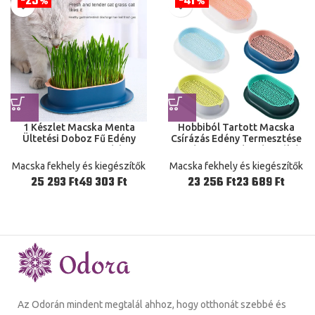
25
41
%
%
1 Készlet Macska Menta
Hobbiból Tartott Macska
Ültetési Doboz Fű Edény
Csírázás Edény Termesztése
Kontraszt Füves Késlet
Növényi Fű Emésztés Indító
Ültető Tál
Üvegházhatás Box 1 Készlet
Macska fekhely és kiegészítők
Macska fekhely és kiegészítők
Ft
Ft
Ft
Ft
Az Odorán mindent megtalál ahhoz, hogy otthonát szebbé és