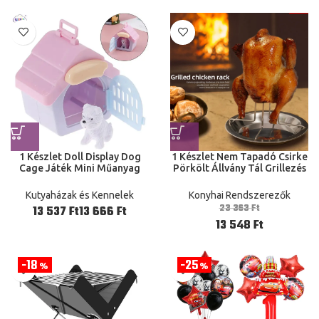
1 Készlet Doll Display Dog
1 Készlet Nem Tapadó Csirke
Cage Játék Mini Műanyag
Pörkölt Állvány Tál Grillezés
Tartott Kennel Dekoráció
Sütés Főző Edények Bbq
Gyerekek Játék Ajándék
Konyhai Hozzáférésű Eszköz
Kutyaházak és Kennelek
Konyhai Rendszerezők
Sütő Pulyka
23 363
Ft
Ft
Ft
13 548
Ft
18
25
%
%