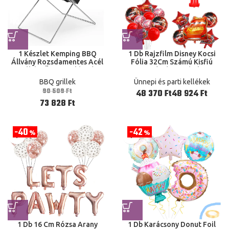
1 Készlet Kemping BBQ
1 Db Rajzfilm Disney Kocsi
Állvány Rozsdamentes Acél
Fólia 32Cm Számú Kisfiú
Kályha Összecsukható
Autó Léggömbök
Szerszám Könnyen
Születésnapi Parti Gyerekek
BBQ grillek
Ünnepi és parti kellékek
Megtisztítható Bbq
Játékok
90 509
Ft
Ft
Ft
73 828
Ft
40
42
%
%
1 Db 16 Cm Rózsa Arany
1 Db Karácsony Donut Foil