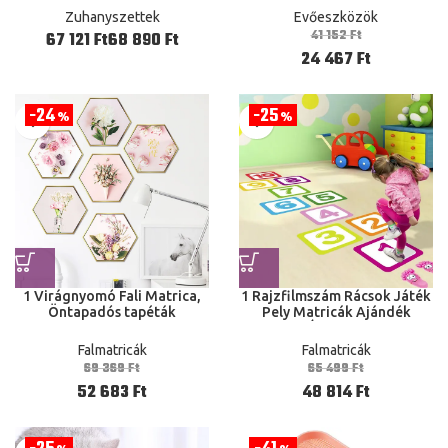
Zuhanycsap Fekete Fej
ek Torta Desszert Étele Párt
Zuhanyszettek
Evőeszközök
Falkeverő a
Dekoráció
41 152
Ft
Ft
Ft
24 467
Ft
24
25
%
%
1 Virágnyomó Fali Matrica,
1 Rajzfilmszám Rácsok Játék
Öntapadós tapéták
Pely Matricák Ajándék
Művészet Matrica Otthoni
Otthoni Óvoda Dekoráció
Dekoráció Virág os
Falmatricák
Falmatricák
Hatszögletű Keret
69 369
Ft
65 499
Ft
52 683
Ft
48 814
Ft