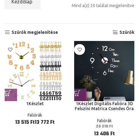
Kezdőlap
Mind a(z) 20 találat megjelenítve
Szűrők megjelenítése
Szűrők
1Készlet
1Készlet Digitális Falióra 3D
Felszíni Matrica Csendes Óra
Otthoni Iroda Dekoráció
Faliórák
Hálószoba
Faliórák
Ft
Ft
23 218
Ft
13 406
Ft