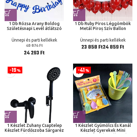
1 Db Rózsa Arany Boldog
1 Db Ruby ​​Piros Léggömbök
Születésnapi Levél átlátszó
Metál Piros Szív Ballon
Parti Háttér Tükrek Papír
Esküvői Évforduló
Zászlók Gyerekek Felnőtt
Születésnapi Parti Dekoráció
Ünnepi és parti kellékek
Ünnepi és parti kellékek
Buli Kellékek
Léggolyók
40 974
Ft
Ft
Ft
24 293
Ft
19
41
%
%
1 Készlet Zuhany Csaptelep
1 Készlet Gyümölcs És Kanál
Készlet Fürdőszoba Sárgaréz
Készlet Gyerekek Mini
Fürdőkád Zuhanyzó
Rajzfilm Ételek Kiválasztása