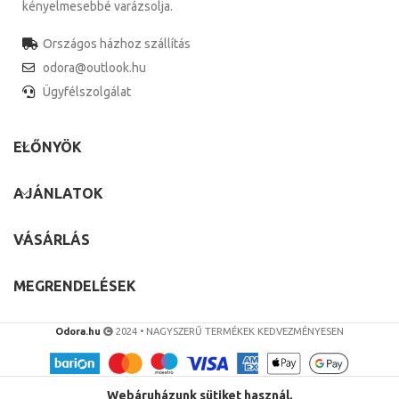
kényelmesebbé varázsolja.
Országos házhoz szállítás
odora@outlook.hu
Ügyfélszolgálat
ELŐNYÖK
AJÁNLATOK
VÁSÁRLÁS
MEGRENDELÉSEK
Odora.hu
2024 • NAGYSZERŰ TERMÉKEK KEDVEZMÉNYESEN
Webáruházunk sütiket használ.