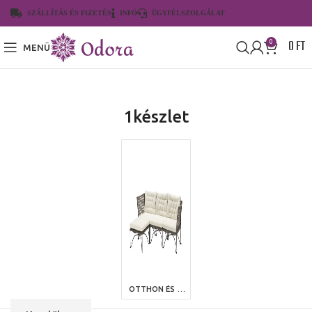
SZÁLLÍTÁS ÉS FIZETÉS
INFÓ
ÜGYFÉLSZOLGÁLAT
0
FT
0
MENÜ
1készlet
OTTHON ÉS KERT