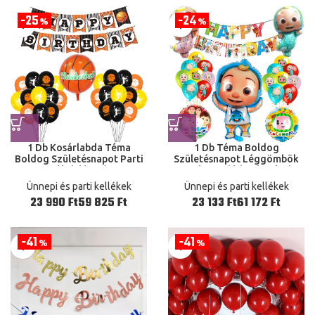
25
24
%
%
1 Db Kosárlabda Téma
1 Db Téma Boldog
Boldog Születésnapot Parti
Születésnapot Léggömbök
Rajongók átlátszó Torta
Rajzfilm Család Buli Fiú Lány
Ballon Felnőtt Gyerek Fiúk
Gyerekek Játék Baba Zuhany
Ünnepi és parti kellékek
Ünnepi és parti kellékek
Játék Ajándék Lufi
Fólia Parti lufi Ballonok
Ft
Ft
Ft
Ft
41
41
%
%