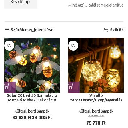
Kezdőlap
Mind a(z) 3 találat megjelenítve
Szűrők megjelenítése
Szűrők
Solar 20 Led 50 Szimuláció
Vízálló
Mézelő Méhek Dekoráció
Yard/Terasz/Gyep/Nyaralás
Kert Karácsonyi Dekorációk
Lógó Napenergia Lámpás
Meleg Fehér
Pattogó Üveggömb 20 Led
Kültéri, kerti lámpák
Kültéri, kerti lámpák
92 861
Ft
Ft
Ft
79 778
Ft