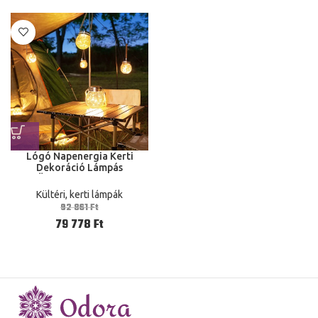
Lógó Napenergia Kerti
Dekoráció Lámpás
Üveggömb 20 Led
Yard/Terasz/Gyep/Nyaralás
Kültéri, kerti lámpák
92 861
Ft
79 778
Ft