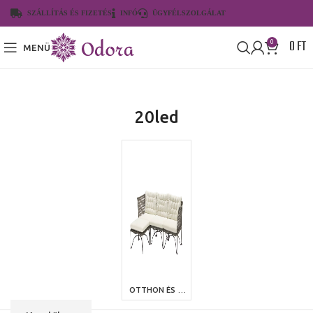
SZÁLLÍTÁS ÉS FIZETÉS
INFÓ
ÜGYFÉLSZOLGÁLAT
0
FT
0
MENÜ
20led
OTTHON ÉS KERT