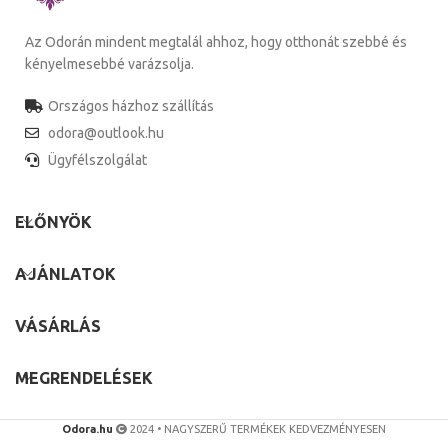
Az Odorán mindent megtalál ahhoz, hogy otthonát szebbé és
kényelmesebbé varázsolja.
Országos házhoz szállítás
odora@outlook.hu
Ügyfélszolgálat
ELŐNYÖK
AJÁNLATOK
VÁSÁRLÁS
MEGRENDELÉSEK
Odora.hu
2024 • NAGYSZERŰ TERMÉKEK KEDVEZMÉNYESEN