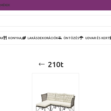
RMÉKEK
AK
KONYHA
LAKÁSDEKORÁCIÓK
ÖNTÖZÉS
UDVAR ÉS KERT
210t