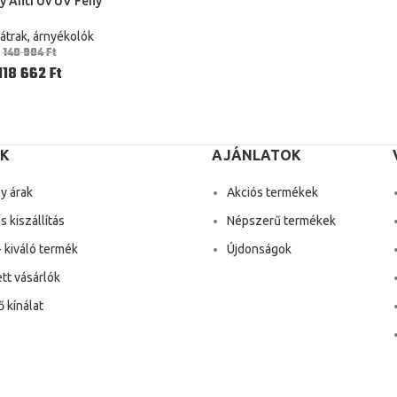
y Anti Uv UV Fény
emping Napsütés
ola Napellenző
sátrak, árnyékolók
rona Piknik Túra
140 904
Ft
s Szőnyeg 3Mx3M
118 662
Ft
K
AJÁNLATOK
y árak
Akciós termékek
 kiszállítás
Népszerű termékek
 kiváló termék
Újdonságok
tt vásárlók
 kínálat