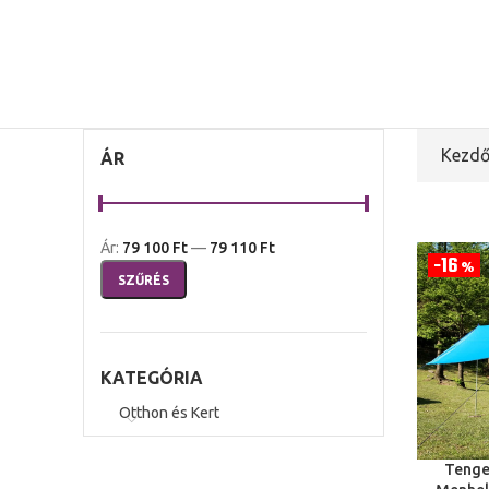
Kezdő
ÁR
Ár:
79 100 Ft
—
79 110 Ft
16
%
SZŰRÉS
KATEGÓRIA
Otthon és Kert
Tenge
OPCIÓK V