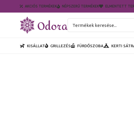
AKCIÓS TERMÉKEK
NÉPSZERŰ TERMÉKEK
ELMENTETT TE
KISÁLLAT
GRILLEZÉS
FÜRDŐSZOBA
KERTI SÁTR