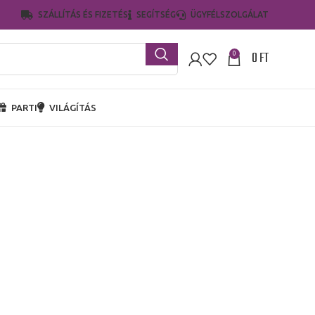
SZÁLLÍTÁS ÉS FIZETÉS
SEGÍTSÉG
ÜGYFÉLSZOLGÁLAT
0
FT
0
PARTI
VILÁGÍTÁS