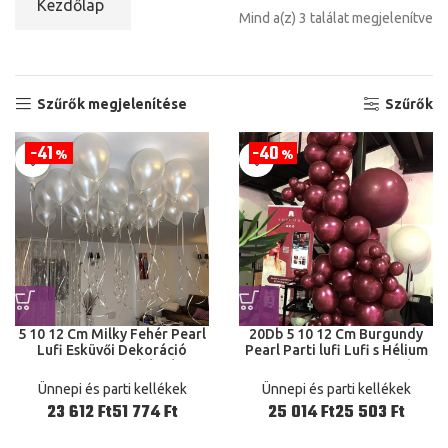
Kezdőlap
Mind a(z) 3 találat megjelenítve
Szűrők megjelenítése
Szűrők
41
40
%
%
5 10 12 Cm Milky Fehér Pearl
20Db 5 10 12 Cm Burgundy
Lufi Esküvői Dekoráció
Pearl Parti lufi Lufi s Hélium
Hawaiian gyöngyházfényű
Bor Piros Event Parti Baba
Lufi s Születésnapi Parti
Menyasszony Zuhany Esküvői
Ünnepi és parti kellékek
Ünnepi és parti kellékek
Játék
Születésnapi Dekorációk
Ft
Ft
Ft
Ft