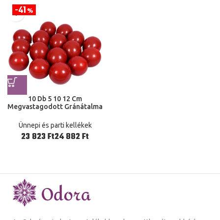
41
%
10 Db 5 10 12 Cm
Megvastagodott Gránátalma
Piros Ballon Esküvői Parti
Dekoráció Szoba Hálószoba
Ünnepi és parti kellékek
Dekoráció Kellékek
Ft
Ft