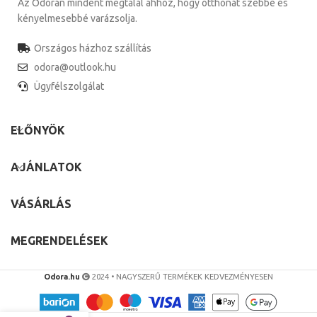
Az Odorán mindent megtalál ahhoz, hogy otthonát szebbé és
kényelmesebbé varázsolja.
Országos házhoz szállítás
odora@outlook.hu
Ügyfélszolgálat
ELŐNYÖK
AJÁNLATOK
VÁSÁRLÁS
MEGRENDELÉSEK
Odora.hu
2024 • NAGYSZERŰ TERMÉKEK KEDVEZMÉNYESEN