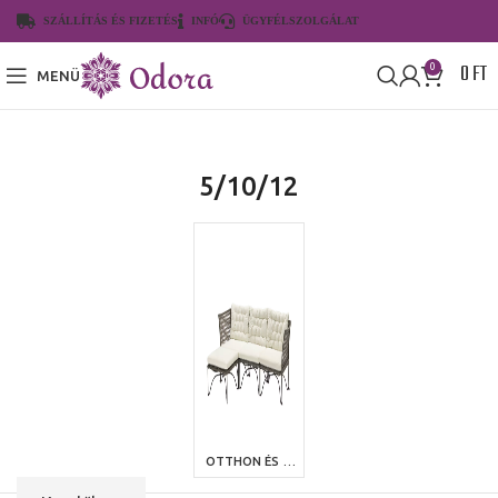
SZÁLLÍTÁS ÉS FIZETÉS
INFÓ
ÜGYFÉLSZOLGÁLAT
0
FT
0
MENÜ
5/10/12
OTTHON ÉS KERT