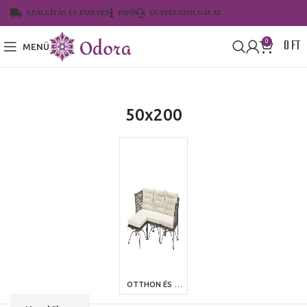
SZÁLLÍTÁS ÉS FIZETÉS
INFÓ
ÜGYFÉLSZOLGÁLAT
0
FT
0
MENÜ
50x200
OTTHON ÉS KERT