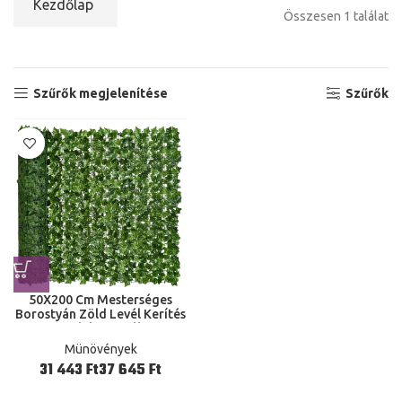
Kezdőlap
Összesen 1 találat
Szűrők megjelenítése
Szűrők
50X200 Cm Mesterséges
Borostyán Zöld Levél Kerítés
Panelek Műszálas
Magánszemélyek Képernyő
Münövények
Otthon Külsejű Kerti Erkély
Ft
Ft
Dekoráció