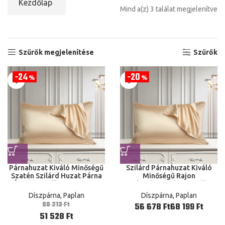
Kezdőlap
Mind a(z) 3 találat megjelenítve
Szűrők megjelenítése
Szűrők
24
20
%
%
Párnahuzat Kiváló Minőségű
Szilárd Párnahuzat Kiváló
Szatén Szilárd Huzat Párna
Minőségű Rajon
Ágynemű Bél Huzat 40X60
Párnahuzatok Huzaték
50X75
40X60 50X75 Ágynemű Fedél
Díszpárna, Paplan
Díszpárna, Paplan
Párna
68 213
Ft
Ft
Ft
51 528
Ft