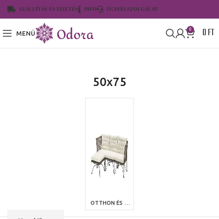
SZÁLLÍTÁS ÉS FIZETÉS
INFÓ
ÜGYFÉLSZOLGÁLAT
0
FT
0
MENÜ
50x75
OTTHON ÉS KERT