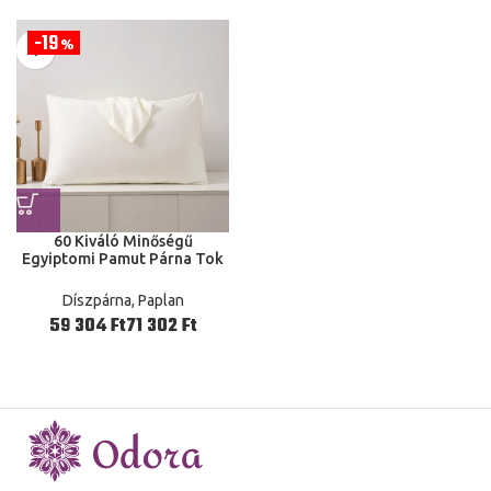
19
%
60 Kiváló Minőségű
Egyiptomi Pamut Párna Tok
Otthoni Szálloda Párnahuzat
Rövid Stílus 40X60 50X75
Díszpárna, Paplan
Ft
Ft