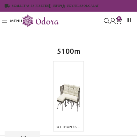
SZÁLLÍTÁS ÉS FIZETÉS
INFÓ
ÜGYFÉLSZOLGÁLAT
0
FT
0
MENÜ
5100m
OTTHON ÉS KERT