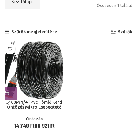
Kezdőlap
Összesen 1 találat
Szűrők megjelenítése
Szűrők
5100M 1/4 ‘ Pvc Tömlő Kerti
Öntözés Mikro Csepegtető
4/7 Mm Csőcsövek Csövek
Erkély Növényi Virág
Öntözés
Üvegház
Ft
Ft