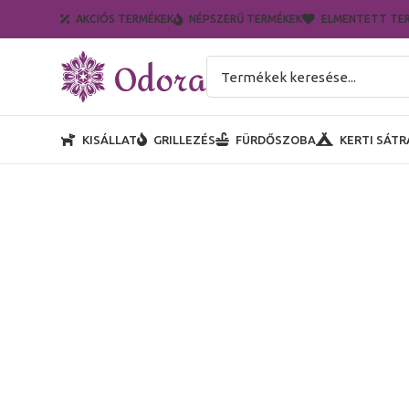
AKCIÓS TERMÉKEK
NÉPSZERŰ TERMÉKEK
ELMENTETT TE
KISÁLLAT
GRILLEZÉS
FÜRDŐSZOBA
KERTI SÁTR