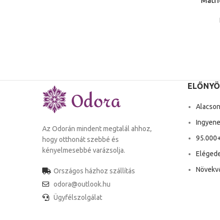
Matri
Hálószob
ELŐNYÖ
Alacson
Ingyenes
Az Odorán mindent megtalál ahhoz,
95.000+
hogy otthonát szebbé és
kényelmesebbé varázsolja.
Elégede
Növekvő
Országos házhoz szállítás
odora@outlook.hu
Ügyfélszolgálat