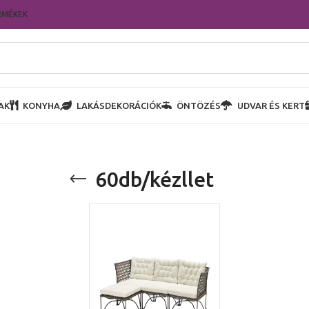
RMÉKEK
AK
KONYHA
LAKÁSDEKORÁCIÓK
ÖNTÖZÉS
UDVAR ÉS KERT
60db/kézllet