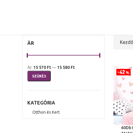
Kezdő
ÁR
Ár:
15 570 Ft
—
15 580 Ft
42
%
SZŰRÉS
KATEGÓRIA
Otthon és Kert
60Db 
OPCIÓK V