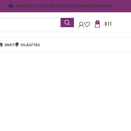
SZÁLLÍTÁS ÉS FIZETÉS
SEGÍTSÉG
ÜGYFÉLSZOLGÁLAT
0
FT
0
PARTI
VILÁGÍTÁS