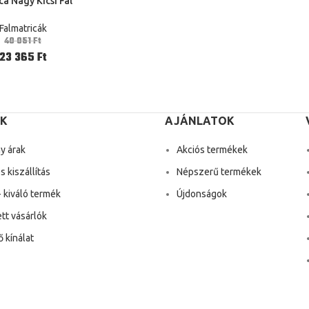
ca Nagy Kicsi Fal
a Otthoni Dekoráció
Falmatricák
40 051
Ft
23 365
Ft
K
AJÁNLATOK
y árak
Akciós termékek
 kiszállítás
Népszerű termékek
 kiváló termék
Újdonságok
tt vásárlók
 kínálat