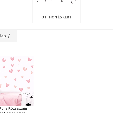
OTTHON ÉS KERT
lap
Puha Rózsaszaín
ÁLASZTÁSA