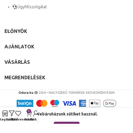
Ügyfélszolgálat
ELŐNYÖK
AJÁNLATOK
VÁSÁRLÁS
MEGRENDELÉSEK
Odora.hu
2024 • NAGYSZERŰ TERMÉKEK KEDVEZMÉNYESEN
0
Webáruházunk sütiket használ.
tegóriák
Szűrők
Kedvencek
Kosár
Fiókom
RENDBEN