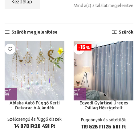
Kezdőlap
Mind a(z) 5 találat megjelenítve
Szűrők megjelenítése
Szűrők
16
%
Ablaka Autó Függő Kerti
Egyedi Gyártású Üreges
Dekoráció Ajándék
Csillag Hőszigetelt
Függönyök Hálószoba
Ablaka Dekoráció Függöny
Szélcsengő és függő díszek
Függönyök és sötétítők
Fehér Csipke
Ft
Ft
Ft
Ft