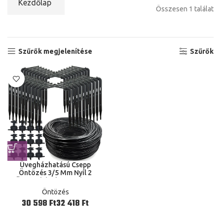
Kezdőlap
Összesen 1 találat
Szűrők megjelenítése
Szűrők
Üvegházhatású Csepp
Öntözés 3/5 Mm Nyíl 2
Öntözőkészítő Rendszer
Kert 10/20
Öntözés
Ft
Ft