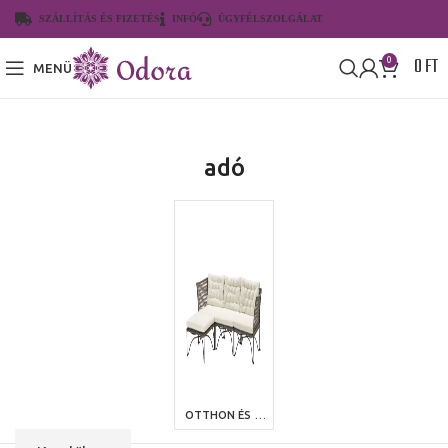
SZÁLLÍTÁS ÉS FIZETÉS
INFÓ
ÜGYFÉLSZOLGÁLAT
0
FT
0
MENÜ
adó
OTTHON ÉS KERT