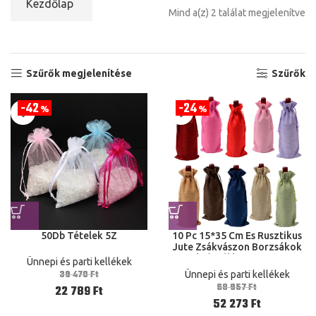
Kezdőlap
Mind a(z) 2 találat megjelenítve
Szűrők megjelenítése
Szűrők
42
24
%
%
50Db Tételek 5Z
10 Pc 15*35 Cm Es Rusztikus
Jute Zsákvászon Borzsákok
Húzószálú Borosüveg
Ünnepi és parti kellékek
Borítások Újrahasznosítható
39 470
Ft
Ünnepi és parti kellékek
Palack Csomagolás
68 957
Ft
22 789
Ft
Ajándékcsomag
52 273
Ft