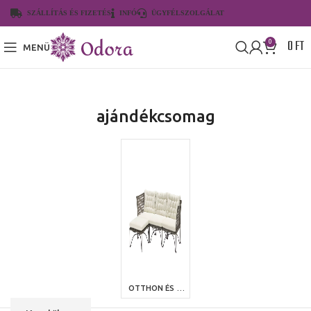
SZÁLLÍTÁS ÉS FIZETÉS
INFÓ
ÜGYFÉLSZOLGÁLAT
0
FT
0
MENÜ
ajándékcsomag
OTTHON ÉS KERT