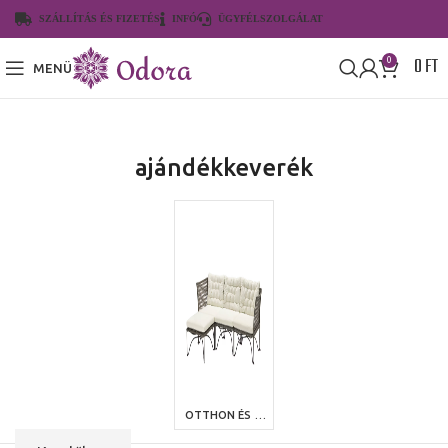
SZÁLLÍTÁS ÉS FIZETÉS
INFÓ
ÜGYFÉLSZOLGÁLAT
0
FT
0
MENÜ
ajándékkeverék
OTTHON ÉS KERT