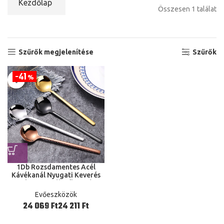
Kezdőlap
Összesen 1 találat
Szűrők megjelenítése
Szűrők
41
%
1Db Rozsdamentes Acél
Kávékanál Nyugati Keverés
Kerek Fej Kanál Stílus Mézes
Desszert Ajándékkeverék
Evőeszközök
Étkészlet
Ft
Ft