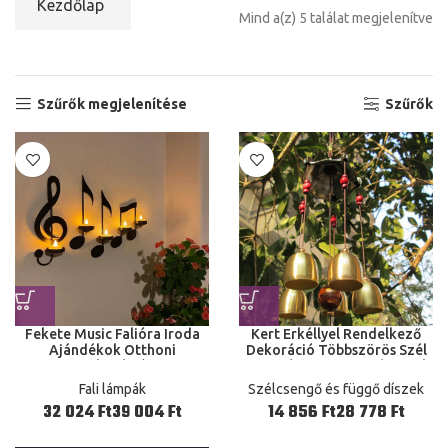
Kezdőlap
Mind a(z) 5 találat megjelenítve
Szűrők megjelenítése
Szűrők
Fekete Music Falióra Iroda
Kert Erkéllyel Rendelkező
Ajándékok Otthoni
Dekoráció Többszörös Szél
Dekoráció
Csengése Living Yard Metal
Music Wind Harangjáték
Fali lámpák
Szélcsengő és függő díszek
2023 Új
Ft
Ft
Ft
Ft