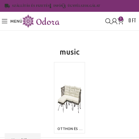
SZÁLLÍTÁS ÉS FIZETÉS
INFÓ
ÜGYFÉLSZOLGÁLAT
0
FT
0
MENÜ
music
OTTHON ÉS KERT