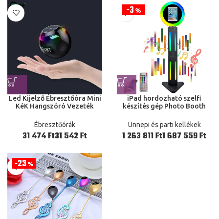
3
%
Led Kijelző Ébresztőóra Mini
iPad hordozható szelfi
KéK Hangszóró Vezeték
készítés gép Photo Booth
Nélküli Sound Box Hifi Tf
10.2”/11″/12.9″ fény zene
Card Mp3 Music Play
RGB távirányító App 180°
Ébresztőórák
Ünnepi és parti kellékek
Ft
Ft
Ft
Ft
23
%