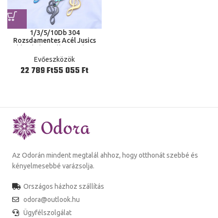
1/3/5/10Db 304
Rozsdamentes Acél Jusics
Nukk Kávé Kanál Keverés Cup
Music Bot Fagylalt Ajándék
Evőeszközök
Ft
Ft
Az Odorán mindent megtalál ahhoz, hogy otthonát szebbé és
kényelmesebbé varázsolja.
Országos házhoz szállítás
odora@outlook.hu
Ügyfélszolgálat